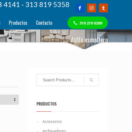
8 4141 - 313 819 5358
e
Productos
Contacto
310 210 0289
doble esmaltero
PRODUCTOS
Accesorios
Archivadores