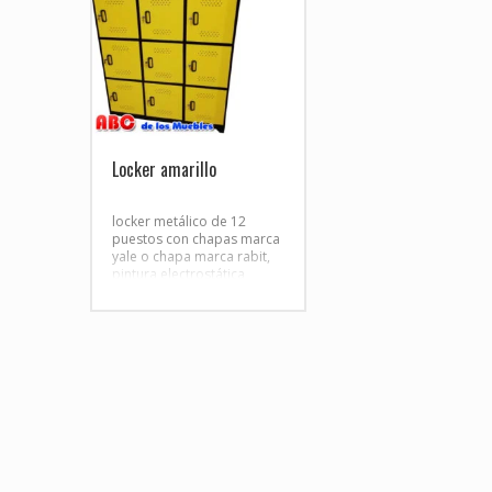
Locker amarillo
locker metálico de 12
puestos con chapas marca
yale o chapa marca rabit,
pintura electrostática
zapatero porta candado y
celocia