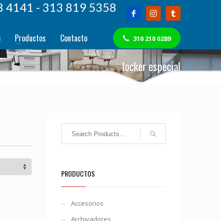
8 4141 - 313 819 5358
e
Productos
Contacto
310 210 0289
locker especial
PRODUCTOS
Accesorios
Archivadores