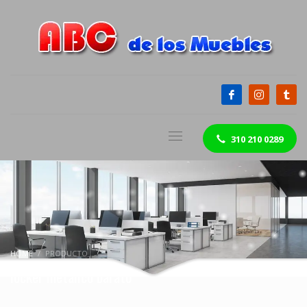
310 210 0289
HOME
PRODUCTO
locker metalico barato