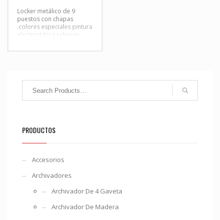
Locker metálico de 9
puestos con chapas
.colores especiales pintura
electrostática celosias
para respiracion
contactanos a whatapp
3102100289 lockder
metalico de 9 puestos
,locker metalico de 12
puestos ,locker para
cascos ,locker para
supwermecado
PRODUCTOS
Accesorios
Archivadores
Archivador De 4 Gaveta
Archivador De Madera