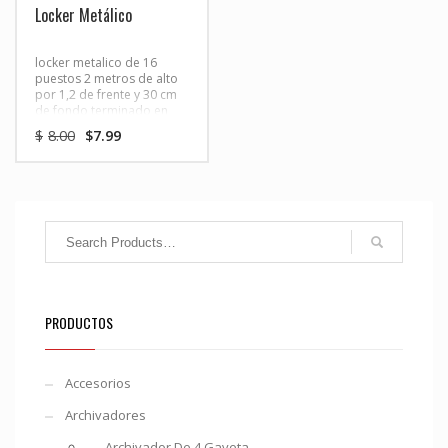
Locker Metálico
locker metalico de 16
puestos 2 metros de alto
por 1,2 de frente y 30 cm
de fondo terminado en
pintura electrostática
El
El
$
8.00
$
7.99
colores varios
precio
precio
original
actual
era:
es:
$8.00.
$7.99.
PRODUCTOS
Accesorios
Archivadores
Archivador De 4 Gaveta