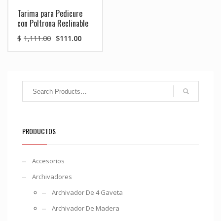
Tarima para Pedicure
con Poltrona Reclinable
El
El
$
1,111.00
$
111.00
precio
precio
original
actual
era:
es:
$1,111.00.
$111.00.
PRODUCTOS
Accesorios
Archivadores
Archivador De 4 Gaveta
Archivador De Madera