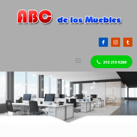
310 210 0289
HOME
PRODUCTO
silla fija para uñas