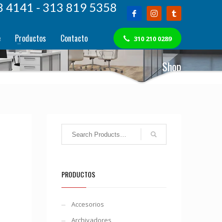
8 4141 - 313 819 5358
e
Productos
Contacto
310 210 0289
Shop
PRODUCTOS
Accesorios
Archivadores