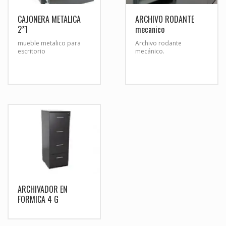
CAJONERA METALICA
ARCHIVO RODANTE
2*1
mecanico
mueble metalico para
Archivo rodante
escritorio
mecánico.
ARCHIVADOR EN
FORMICA 4 G