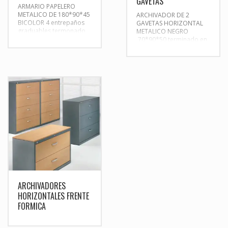
GAVETAS
ARMARIO PAPELERO
METALICO DE 180*90*45
ARCHIVADOR DE 2
BICOLOR 4 entrepaños
GAVETAS HORIZONTAL
graduables termonado
METALICO NEGRO
en pintura electrostatica
.70*90*50 terminado en
pintura electrostatica
color negro o gris
correderas full stantion
ARCHIVADORES
HORIZONTALES FRENTE
FORMICA