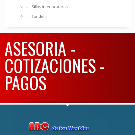
Sillas interlocutoras
Tandem
ASESORIA -
COTIZACIONES -
PAGOS