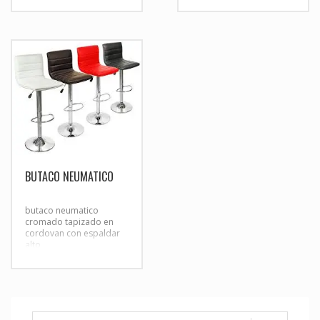
BUTACO NEUMATICO
butaco neumatico
cromado tapizado en
cordovan con espaldar
alto