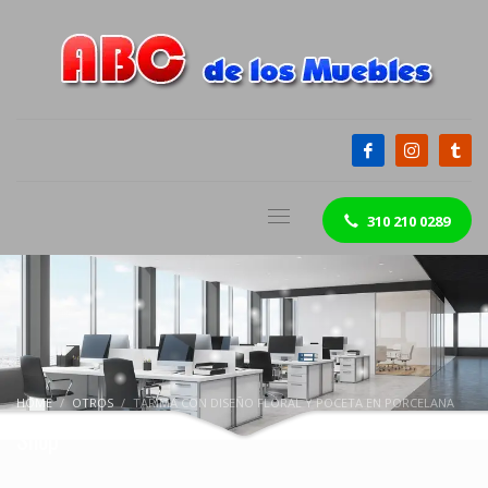
310 210 0289
HOME
OTROS
TARIMA CON DISEÑO FLORAL Y POCETA EN PORCELANA
Shop