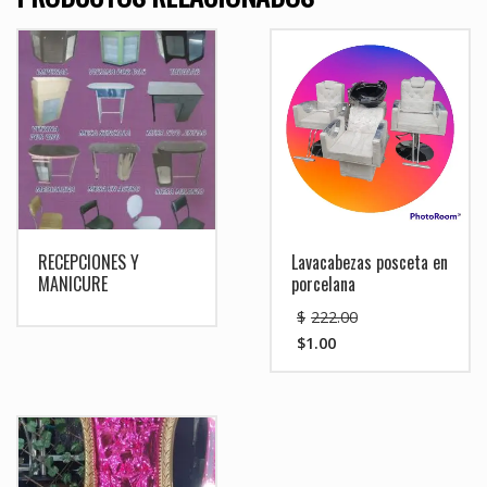
RECEPCIONES Y
Lavacabezas posceta en
MANICURE
porcelana
El
$
222.00
precio
$
1.00
original
El
era:
precio
$222.00.
actual
es:
$1.00.