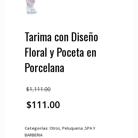
Tarima con Diseño
Floral y Poceta en
Porcelana
El
$
1,111.00
precio
$
111.00
original
El
era:
precio
Categorías:
Otros
,
Peluqueria ,SPA Y
BARBERIA
$1,111.00.