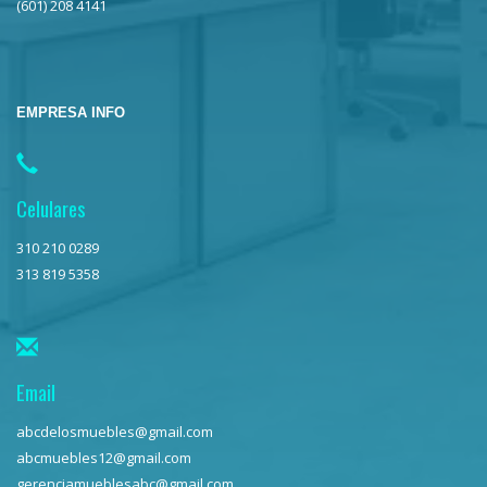
(601) 208 4141
EMPRESA INFO
Celulares
310 210 0289
313 819 5358
Email
abcdelosmuebles@gmail.com
abcmuebles12@gmail.com
gerenciamueblesabc@gmail.com