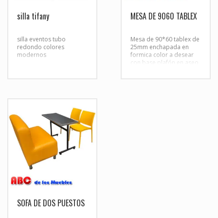
silla tifany
MESA DE 9060 TABLEX
silla eventos tubo
Mesa de 90*60 tablex de
redondo colores
25mm enchapada en
modernos
formica color a desear
con base plafón en aseo
con sillas en pp colores
surtidos
SOFA DE DOS PUESTOS