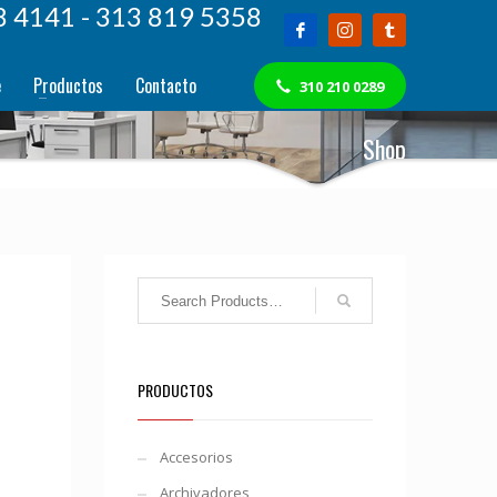
8 4141 - 313 819 5358
e
Productos
Contacto
310 210 0289
Shop
PRODUCTOS
Accesorios
Archivadores