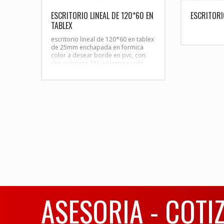
ESCRITORIO LINEAL DE 120*60 EN
ESCRITORI
TABLEX
escritorio lineal de 120*60 en tablex
de 25mm enchapada en formica
color a desear borde en pvc, con
una cajonera 2*1 en lamina cold
rolled pedestal en H tubo redondo
calibre 18 terminado en pintura
electrostatica
ASESORIA - COTI