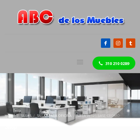
310 210 0289
HOME
SILLAS
SILLAS PARA OFICINA
SILLA W 125 BASE CROMO
Shop