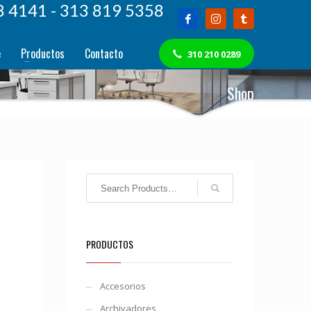
8 4141 - 313 819 5358
e
Productos
Contacto
310 210 0289
Shop
PRODUCTOS
Accesorios
Archivadores