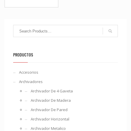
Organizador de
documentos metálico
profesional
Archivo folderama para
carpetas colgantes
PRODUCTOS
Accesorios
Archivadores
Archivador De 4 Gaveta
Archivador De Madera
Archivador De Pared
Archivador Horizontal
Archivador Metalico