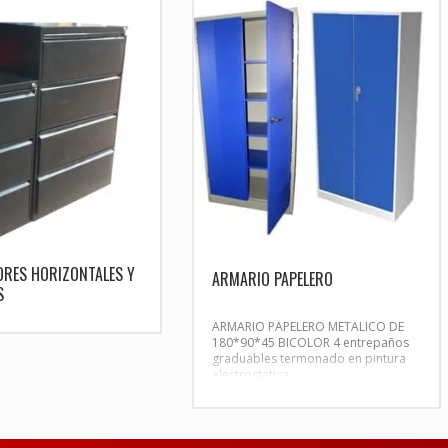
ORES HORIZONTALES Y
ARMARIO PAPELERO
S
ARMARIO PAPELERO METALICO DE
180*90*45 BICOLOR 4 entrepaños
graduables termonado en pintura
electrostatica