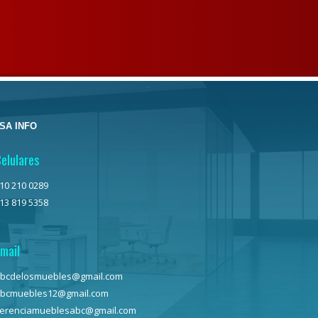
SA INFO
elulares
10 210 0289
13 819 5358
mail
bcdelosmuebles@gmail.com
bcmuebles12@gmail.com
erenciamueblesabc@gmail.com