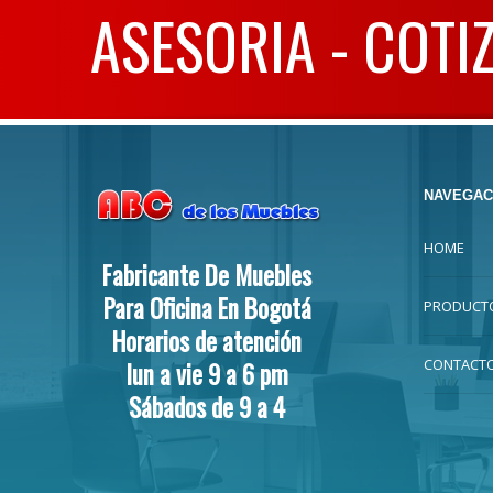
ASESORIA - COTI
NAVEGAC
HOME
Fabricante De Muebles
Para Oficina En Bogotá
PRODUCT
Horarios de atención
CONTACT
lun a vie 9 a 6 pm
Sábados de 9 a 4