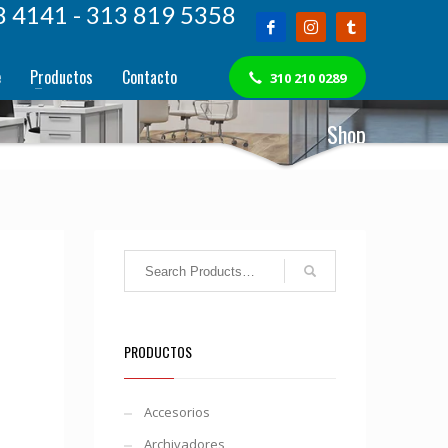
8 4141 - 313 819 5358
e
Productos
Contacto
310 210 0289
Shop
PRODUCTOS
Accesorios
Archivadores