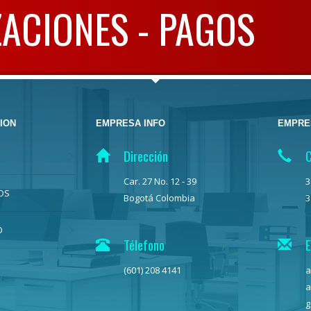
ZACIONES - PAGOS
ION
EMPRESA INFO
EMPRE
Dirección
C
Car. 27 No. 12 - 39
3
OS
Bogotá Colombia
3
O
Télefono
E
(601) 208 4141
a
a
g