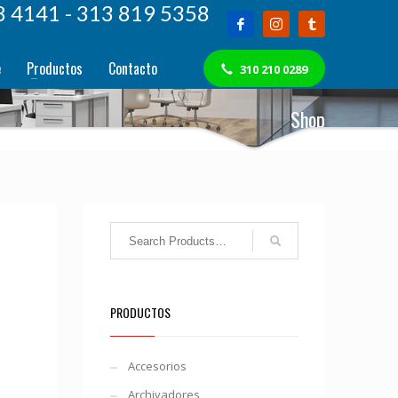
8 4141 - 313 819 5358
e
Productos
Contacto
310 210 0289
Shop
PRODUCTOS
Accesorios
Archivadores